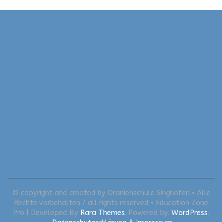
© copyright and created by Oranienschule Singhofen • Alle
Rechte vorbehalten / all rights reserved •
Education Zone
Pro | Developed By
Rara Themes
. Powered by:
WordPress
.